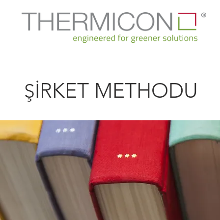
RKET METHODU
Şİ