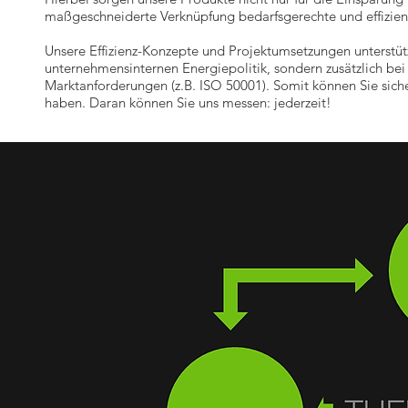
maßgeschneiderte Verknüpfung bedarfsgerechte und effizien
Unsere Effizienz-Konzepte und Projektumsetzungen unterstütze
unternehmensinternen Energiepolitik, sondern zusätzlich bei
Marktanforderungen (z.B. ISO 50001). Somit können Sie siche
haben. Daran können Sie uns messen: jederzeit!